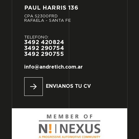
PAUL
HARRIS
136
CPA
S2300FRD
RAFAELA
-
SANTA
FE
TELÉFONO:
3492
420824
3492
290754
3492
290755
info@andretich.com.ar
ENVIANOS TU CV