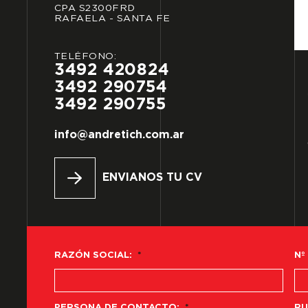
CPA
S2300FRD
RAFAELA
-
SANTA
FE
TELÉFONO:
3492
420824
3492
290754
3492
290755
info@andretich.com.ar
ENVIANOS TU CV
RAZÓN SOCIAL:
*
Nº
PERSONA DE CONTACTO:
*
RU