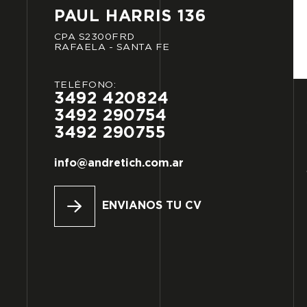
PAUL
HARRIS
136
CPA
S2300FRD
RAFAELA
-
SANTA
FE
TELÉFONO:
3492
420824
3492
290754
3492
290755
info@andretich.com.ar
ENVIANOS TU CV
RAZÓN SOCIAL:
*
Nº