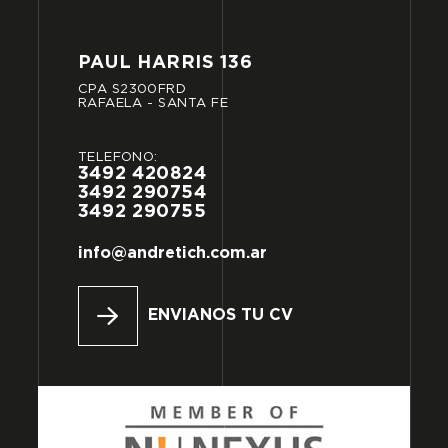
PAUL
HARRIS
136
CPA
S2300FRD
RAFAELA
-
SANTA
FE
TELÉFONO:
3492
420824
3492
290754
3492
290755
info@andretich.com.ar
ENVIANOS TU CV