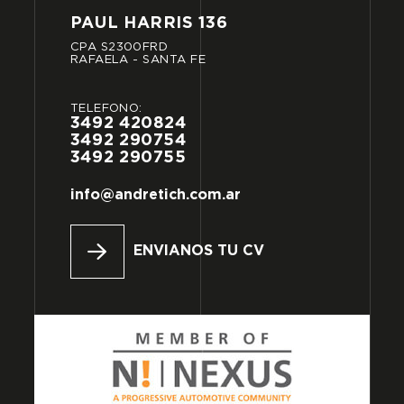
PAUL
HARRIS
136
CPA
S2300FRD
RAFAELA
-
SANTA
FE
TELÉFONO:
3492
420824
3492
290754
3492
290755
info@andretich.com.ar
ENVIANOS TU CV