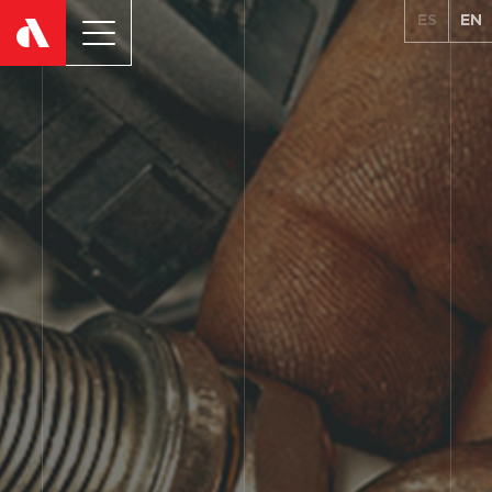
ES
EN