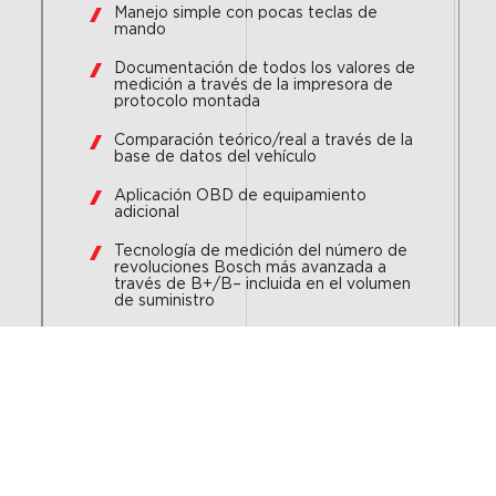
Manejo simple con pocas teclas de
mando
Documentación de todos los valores de
medición a través de la impresora de
protocolo montada
Comparación teórico/real a través de la
base de datos del vehículo
Aplicación OBD de equipamiento
adicional
Tecnología de medición del número de
revoluciones Bosch más avanzada a
través de B+/B– incluida en el volumen
de suministro
Técnica de medición del número de
revoluciones completa para vehículos de
gasolina y Diesel
Unidad de disquete montada para la
rápida actualización del programa y de
los datos